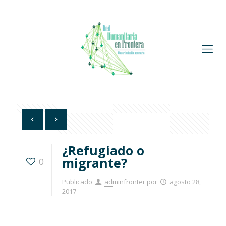
¿Refugiado o
migrante?
0
Publicado
adminfronter
por
agosto 28,
2017