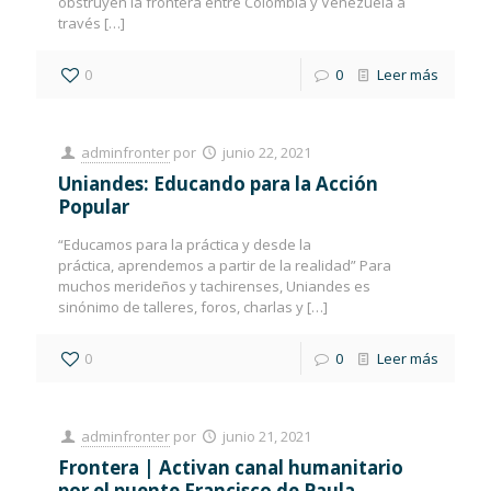
obstruyen la frontera entre Colombia y Venezuela a
través
[…]
0
0
Leer más
adminfronter
por
junio 22, 2021
Uniandes: Educando para la Acción
Popular
“Educamos para la práctica y desde la
práctica, aprendemos a partir de la realidad” Para
muchos merideños y tachirenses, Uniandes es
sinónimo de talleres, foros, charlas y
[…]
0
0
Leer más
adminfronter
por
junio 21, 2021
Frontera | Activan canal humanitario
por el puente Francisco de Paula