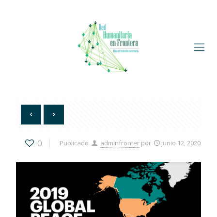
0
Publicado
adminfronter
por
junio 12, 2020