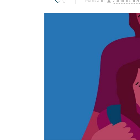
0
Publicado
adminfronter