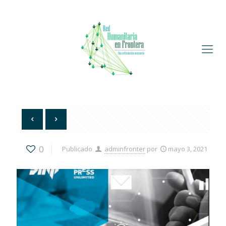
0
Publicado
adminfronter
por
mayo 3, 2021