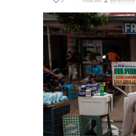
0
Publicado
adminfronter