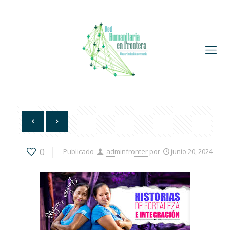
0
Publicado
adminfronter
por
junio 20, 2024