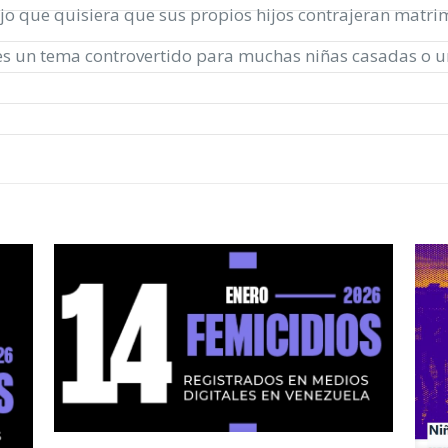
jo que quisiera que sus propios hijos contrajeran matrim
 es un tema controvertido para muchas niñas casadas o u