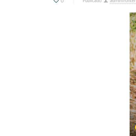
0
Publicado
adminfronter