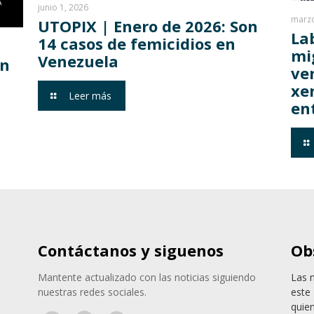
junio 1, 2026
marzo
UTOPIX | Enero de 2026: Son
La
14 casos de femicidios en
mi
Venezuela
on
ve
xe
Leer más
en
Contáctanos y siguenos
Ob
Mantente actualizado con las noticias siguiendo
Las 
nuestras redes sociales.
este 
quie