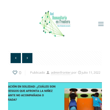
0
Publicado
adminfronter
por
julio 11, 2022