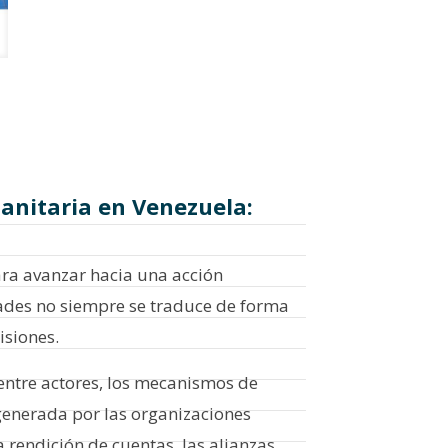
manitaria en Venezuela:
para avanzar hacia una acción
dades no siempre se traduce de forma
isiones.
 entre actores, los mecanismos de
n generada por las organizaciones
a rendición de cuentas, las alianzas