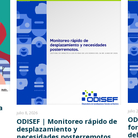
a
julio 
julio 8, 2026
OD
ODISEF | Monitoreo rápido de
fo
desplazamiento y
del
necesidades posterremotos.