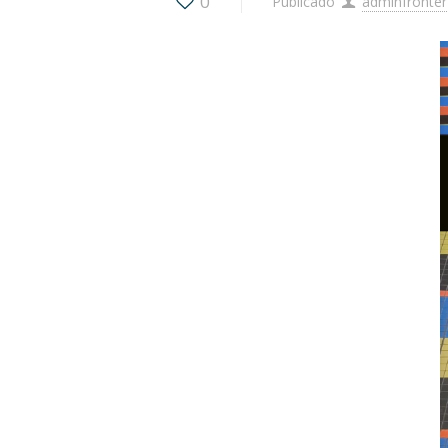
0
Publicado
adminfronter