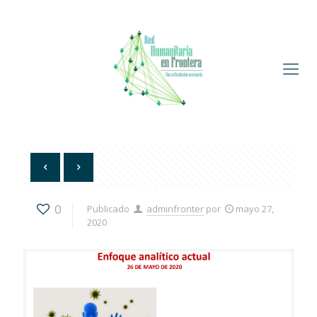
0
Publicado
adminfronter
por
mayo 27,
2020