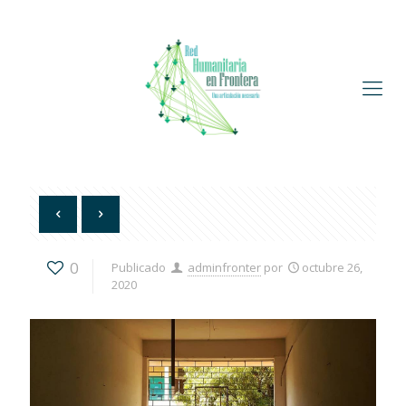
0
Publicado
adminfronter
por
octubre 26,
2020