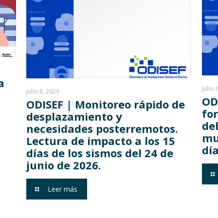
a
julio 
julio 8, 2026
OD
ODISEF | Monitoreo rápido de
fo
desplazamiento y
del
necesidades posterremotos.
mu
Lectura de impacto a los 15
día
días de los sismos del 24 de
junio de 2026.
Leer más