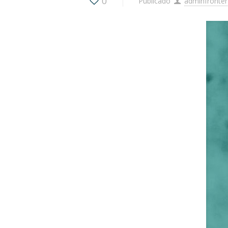
0
Publicado
adminfronter